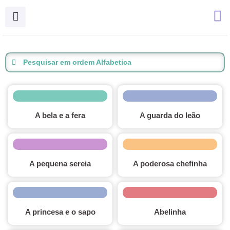
Ir
para
o
conteúdo
Pesquisar em ordem Alfabetica
A bela e a fera
A guarda do leão
A pequena sereia
A poderosa chefinha
A princesa e o sapo
Abelinha