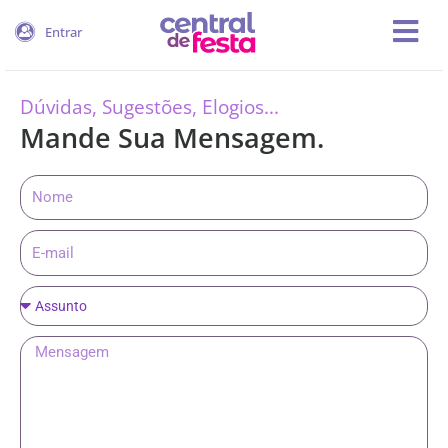
Ir
Entrar
para
o
conteúdo
Dúvidas, Sugestões, Elogios...
Mande Sua Mensagem.
Nome
E-
mail
Assunto
Mensagem