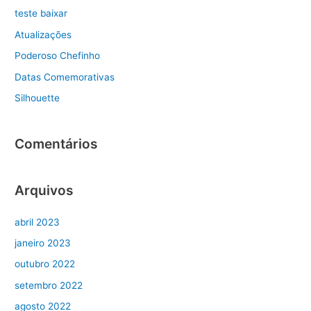
u
teste baixar
i
Atualizações
s
Poderoso Chefinho
a
Datas Comemorativas
r
Silhouette
p
o
r
Comentários
:
Arquivos
abril 2023
janeiro 2023
outubro 2022
setembro 2022
agosto 2022