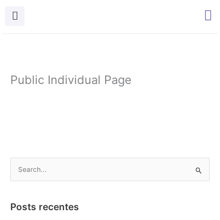
Ir
para
o
conteúdo
Public Individual Page
P
e
s
Posts recentes
q