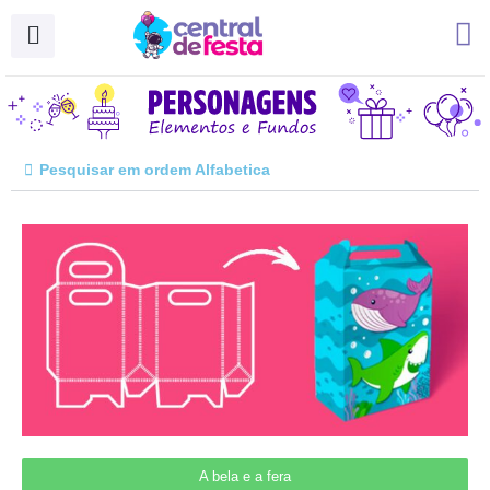
Ir
para
o
conteúdo
Pesquisar em ordem Alfabetica
A bela e a fera