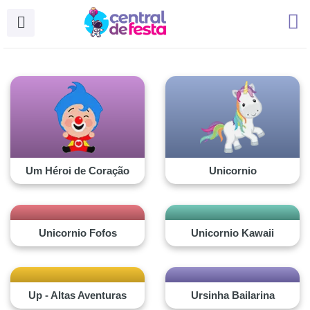
Ir
para
o
conteúdo
Um Héroi de Coração
Unicornio
Unicornio Fofos
Unicornio Kawaii
Up - Altas Aventuras
Ursinha Bailarina