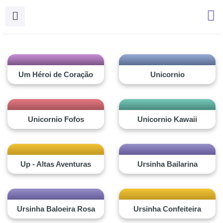
Ir
para
o
conteúdo
Um Héroi de Coração
Unicornio
Unicornio Fofos
Unicornio Kawaii
Up - Altas Aventuras
Ursinha Bailarina
Ursinha Baloeira Rosa
Ursinha Confeiteira