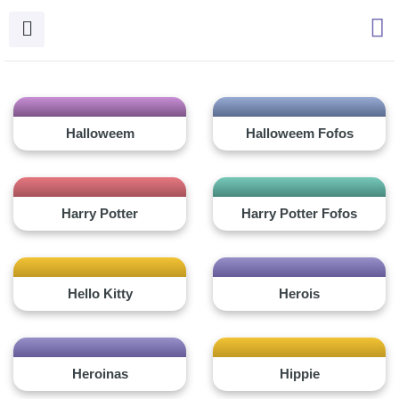
Ir
para
o
conteúdo
Halloweem
Halloweem Fofos
Harry Potter
Harry Potter Fofos
Hello Kitty
Herois
Heroinas
Hippie