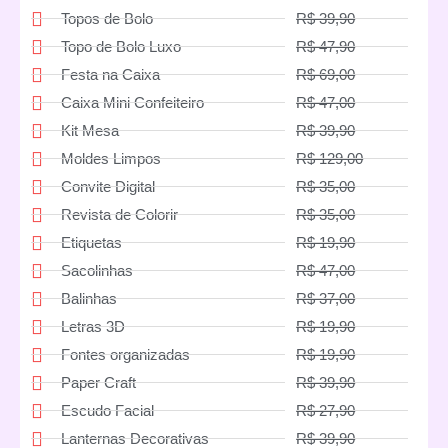
Topos de Bolo
R$ 39,90
Topo de Bolo Luxo
R$ 47,90
Festa na Caixa
R$ 69,00
Caixa Mini Confeiteiro
R$ 47,00
Kit Mesa
R$ 39,90
Moldes Limpos
R$ 129,00
Convite Digital
R$ 35,00
Revista de Colorir
R$ 35,00
Etiquetas
R$ 19,90
Sacolinhas
R$ 47,00
Balinhas
R$ 37,00
Letras 3D
R$ 19,90
Fontes organizadas
R$ 19,90
Paper Craft
R$ 39,90
Escudo Facial
R$ 27,90
Lanternas Decorativas
R$ 39,90