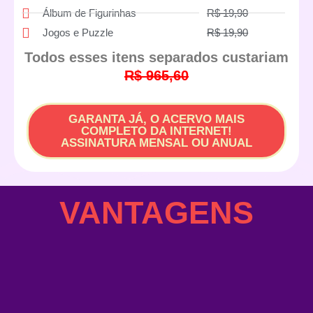
Álbum de Figurinhas
R$ 19,90
Jogos e Puzzle
R$ 19,90
Todos esses itens separados custariam
R$ 965,60
GARANTA JÁ, O ACERVO MAIS
COMPLETO DA INTERNET!
ASSINATURA MENSAL OU ANUAL
VANTAGENS