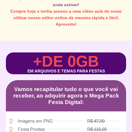
onde estiver!
Compre hoje e tenha acesso a uma vídeo aula de como
utilizar nosso editor online de maneira rápida e fácil.
Aproveite!
+DE 
0
GB
EM ARQUIVOS E TEMAS PARA FESTAS
Vamos recapitular tudo o que você vai
receber, ao adquirir agora o Mega Pack
Festa Digital:
Imagens em PNG
R$ 47,90
Festa Prontas
R$ 116,00